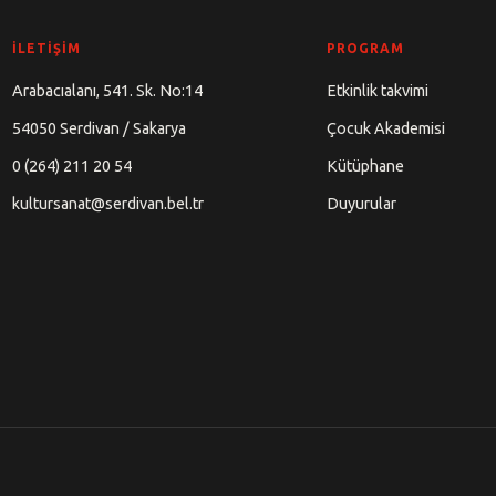
İLETIŞIM
PROGRAM
Arabacıalanı, 541. Sk. No:14
Etkinlik takvimi
54050 Serdivan / Sakarya
Çocuk Akademisi
0 (264) 211 20 54
Kütüphane
kultursanat@serdivan.bel.tr
Duyurular