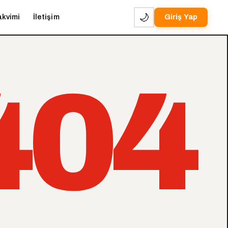
🌙
akvimi
İletişim
Giriş Yap
404