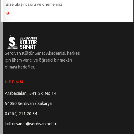
Bize ulaşın; soru ve önerileriniz
→
Serdivan Kültür Sanat Akademisi, herkes
için ilham verici ve öğretici bir mekân
olmayı hedefler.
İLETIŞIM
Arabacıalanı, 541. Sk. No:14
54050 Serdivan / Sakarya
0 (264) 211 20 54
kultursanat@serdivan.bel.tr