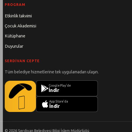
PROGRAM
Etkinlik takvimi
Çocuk Akademisi
Kütüphane
Duyurular
SERDIVAN CEPTE
Tüm belediye hizmetlerine tek uygulamadan ulaşın.
Google Play'de
İndir
App Store'da
İndir
©
2026
Serdivan Belediyesi Bilgi İşlem Müdürlüğü